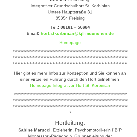
Integrativer Grundschulhort St. Korbinian
Untere Hauptstraße 31
85354 Freising
Tel.: 08161 – 50684
Email:
hort.stkorbinian@kjf-muenchen.de
Homepage
***************************************************************************
***************************************************************************
***************************************************************************
Hier gibt es mehr Infos zur Konzeption und Sie können an
einer virtuellen Führung durch den Hort teilnehmen
Homepage Integrativer Hort St. Korbinian
**************************************************************************
***************************************************************************
***************************************************************************
*
Hortleitung:
Sabine Marucci
, Erzieherin, Psychomotorikerin I´B´P
Montessori-Pädagogin, Gruppenleitung der