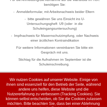
benötigen Sie:
- Anmeldeformular, mit Arbeitsnachweis beider Eltern
- bitte gewähren Sie uns Einsicht ins U-
Untersuchungsgheft U9 (oder in die
Schuleingangsuntersuchung)
- Impfnachweis für Masernschutzimpfung, oder Nachweis
einer ärztlichen Kontraindikation
Für weitere Informationen vereinbaren Sie bitte ein
Gespräch mit uns.
Stichtag für die Aufnahmen im September ist die
Schuleinschreibung.
Wir nutzen Cookies auf unserer Website. Einige von
Träger: Katholische Jugendfürsorge Jugendhilfeverbund
ihnen sind essenziell für den Betrieb der Seite, während
Nord
andere uns helfen, diese Website und die
Kammergasse 16 a
Nutzererfahrung zu verbessern (Tracking Cookies). Sie
85354 Freising
können selbst entscheiden, ob Sie die Cookies zulassen
möchten. Bitte beachten Sie, dass bei einer Ablehnung
Tel.: 08161 14170