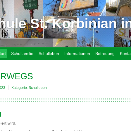
ule St. Korbinian in
tart
Schulfamilie
Schulleben
Informationen
Betreuung
Konta
ERWEGS
2023
Kategorie:
Schulleben
::::::::::::::::::::::::::::::::::::::::::::::::::::::::::::::::
g
iert wird.