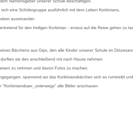
it dem Namensgeber unserer Schule beschäftigen.
 sich eine Schülergruppe ausführlich mit dem Leben Korbinians,
Leben auseinander.
ertretend für den heiligen Korbinian - erneut auf die Reise gehen zu la
eines Bärchens aus Gips, den alle Kinder unserer Schule im Diözesa
, durften sie den anschließend mit nach Hause nehmen.
 Reisen zu nehmen und davon Fotos zu machen.
eingegangen, spannend wo das Korbiniansbärchen sich so rumtreibt und w
 "Korbiniansbaer_unterwegs" alle Bilder anschauen.