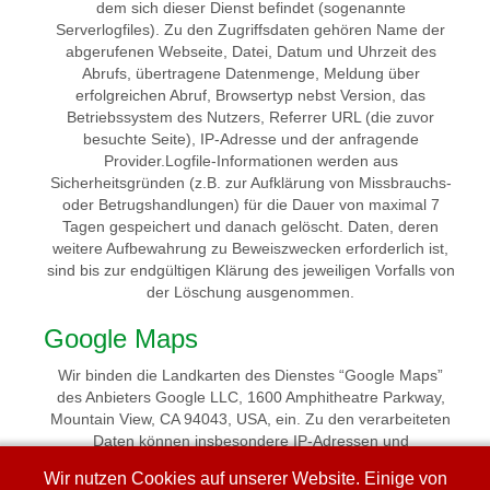
dem sich dieser Dienst befindet (sogenannte
Serverlogfiles). Zu den Zugriffsdaten gehören Name der
abgerufenen Webseite, Datei, Datum und Uhrzeit des
Abrufs, übertragene Datenmenge, Meldung über
erfolgreichen Abruf, Browsertyp nebst Version, das
Betriebssystem des Nutzers, Referrer URL (die zuvor
besuchte Seite), IP-Adresse und der anfragende
Provider.Logfile-Informationen werden aus
Sicherheitsgründen (z.B. zur Aufklärung von Missbrauchs-
oder Betrugshandlungen) für die Dauer von maximal 7
Tagen gespeichert und danach gelöscht. Daten, deren
weitere Aufbewahrung zu Beweiszwecken erforderlich ist,
sind bis zur endgültigen Klärung des jeweiligen Vorfalls von
der Löschung ausgenommen.
Google Maps
Wir binden die Landkarten des Dienstes “Google Maps”
des Anbieters Google LLC, 1600 Amphitheatre Parkway,
Mountain View, CA 94043, USA, ein. Zu den verarbeiteten
Daten können insbesondere IP-Adressen und
Standortdaten der Nutzer gehören, die jedoch nicht ohne
Wir nutzen Cookies auf unserer Website. Einige von
deren Einwilligung (im Regelfall im Rahmen der