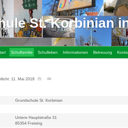
ule St. Korbinian in
tart
Schulfamilie
Schulleben
Informationen
Betreuung
Konta
tlicht: 11. Mai 2018
Grundschule St. Korbinian
Untere Hauptstraße 31
85354 Freising