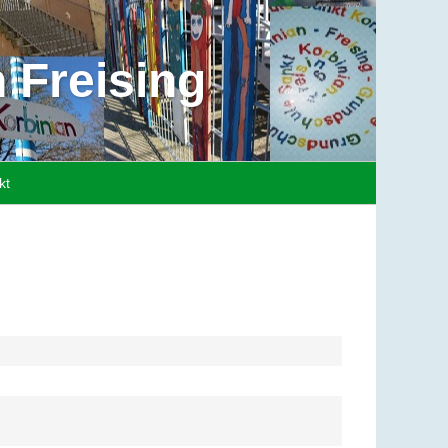
 Freising
kt